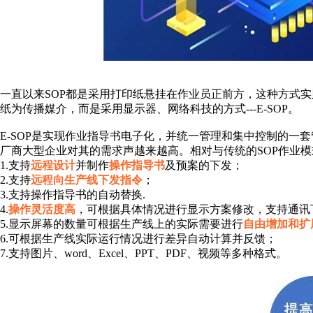
一直以来
SOP都是采用打印纸悬挂在作业员正前方，这种方式
纸为传播媒介，而是采用显示器、网络科技的方式---E-SOP。
E-SOP是实现作业指导书电子化，并统一管理和集中控制的一
厂商大型企业对其的需求声越来越高。相对与传统的SOP作业
1.支持
远程设计
并制作
操作指导书
及预案的下发；
2.支持
远程向生产线下发指令
；
3.支持操作指导书的自动替换.
4.
操作灵活度高
，可根据具体情况进行显示方案修改，支持通讯
5.显示屏幕的数量可根据生产线上的实际需要进行
自由增加和扩
6.可根据生产线实际运行情况进行差异自动计算并反馈；
7.支持图片、word、Excel、PPT、PDF、视频等多种格式。