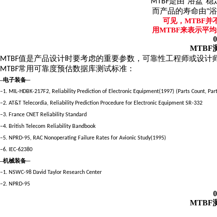
是由
浴盆
稳
MTBF
"
"
而产品的寿命由
浴
"
可见，
MTBF
并
用
MTBF
来表示平均
0
MTBF
值是产品设计时要考虑的重要参数，可靠性工程师或设计
MTBF
常用可靠度预估数据库测试标准：
MTBF
–
电子装备
─
–1. MIL-HDBK-217F2, Reliability Prediction of Electronic Equipment(1997) (Parts Count, Par
–2. AT&T Telecordia, Reliability Prediction Procedure for Electronic Equipment SR-332
–3. France CNET Reliability Standard
–4. British Telecom Reliability Bandbook
–5. NPRD-95, RAC Nonoperating Failure Rates for Avionic Study(1995)
–6. IEC-62380
–
机械装备
─
–1. NSWC-98 David Taylor Research Center
–2. NPRD-95
0
MTBF