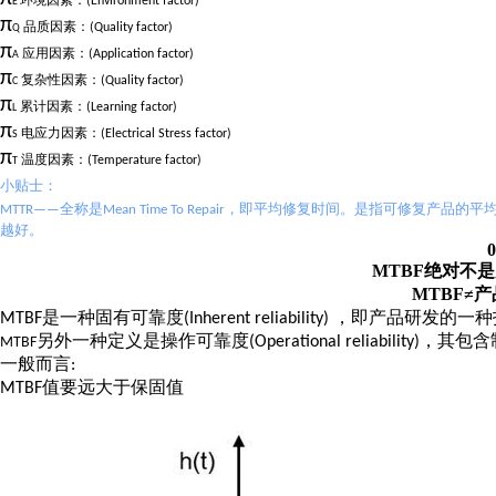
环境因素：
(Environment factor)
E
π
品质因素：
(Quality factor)
Q
π
应用因素：
(Application factor)
A
π
复杂性因素：
(Quality factor)
C
π
累计因素：
(Learning factor)
L
π
电应力因素：
(Electrical Stress factor)
S
π
温度因素：
(Temperature factor)
T
小贴士：
全称是
，即平均修复时间。是指可修复产品的平
MTTR——
Mean Time To Repair
越好。
0
MTBF
绝对不是
MTBF≠
产
是一种固有可靠度
，即产品研发的一种
MTBF
(Inherent reliability)
另外一种定义是操作可靠度
，其包含
(Operational reliability)
MTBF
一般而言
:
值要远大于保固值
MTBF