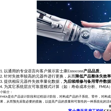
以通用的专业语言向客户展示
富士康
Ennoconn
产品品质
。
1.
针对失效率较高的元器件进行更换，从而
降低产品整体失效率
2.
提供相应元器件失效率量化数据，
为后续维修与备用零件数据
3.
为其它系统层次可靠度模式计算（如：寿命成本分析、
4.
FMEA
小贴士：
是在产品设计阶段和过程设计阶段，对构成产品的子系统、零件，对构成
FMEA
果，从而预先采取必要的措施，以提高产品的质量和可靠性的一种系统化的活
0
富士康无风扇工控机
CES