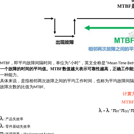
0
MTBF
，即平均故障间隔时间，单位为
小时
，英文全称是
MTBF
“
”
“Mean Time Betw
一个故障的时间的平均值。
MTBF
数值越大表示可靠性越高，正确工作能
一种能力。
具体来说，是指相邻两次故障之间的平均工作时间，也称为平均故障间隔
故障次数的比值为
。
MTBF
计算
MTBF
λ
λ
π
π
π
=
*
*
*
E
E
Q
Q
p
b
λ
产品失效率
:
p
λ
零件基础失效率
:
b
π