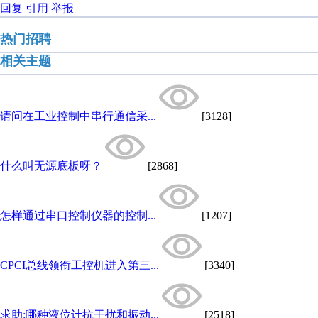
回复
引用
举报
热门招聘
相关主题
请问在工业控制中串行通信采...
[3128]
什么叫无源底板呀？
[2868]
怎样通过串口控制仪器的控制...
[1207]
CPCI总线领衔工控机进入第三...
[3340]
求助:哪种液位计抗干扰和振动...
[2518]