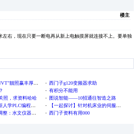
楼主
的有40米左右，现在只要一断电再从新上电触摸屏就连接不上。要单独
VT”靓照赢丰厚礼品
西门子g120变频器求助
·
？
有积分不能用
·
关照，求资料哈哈
图说智能——10招通往智造之路
·
PLC编程的心得体会
【一起探讨】针对机床业的伺服系统发展，您的期望是什么？
·
等19类产品取消事前生产许可
西门子资料有用000
·