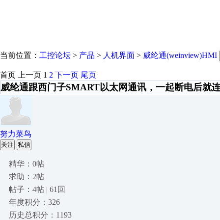
当前位置：
工控论坛
>
产品
>
人机界面
>
威纶通(weinview)HMI
首页
上一页
1
2
下一页
尾页
威纶通跟西门子SMART以太网通讯，一起断电后就
努力菜鸟
关注
私信
精华：0帖
求助：2帖
帖子：4帖 | 61回
年度积分：326
历史总积分：1193