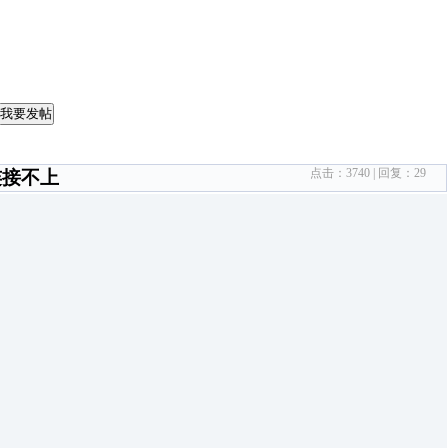
我要发帖
点击：
3740
| 回复：
29
连接不上