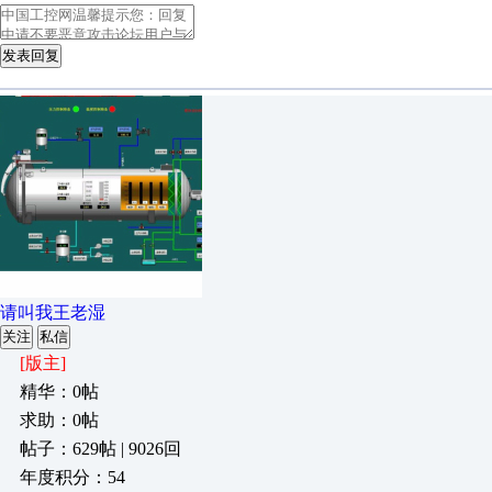
发表回复
请叫我王老湿
关注
私信
[版主]
精华：0帖
求助：0帖
帖子：629帖 | 9026回
年度积分：54