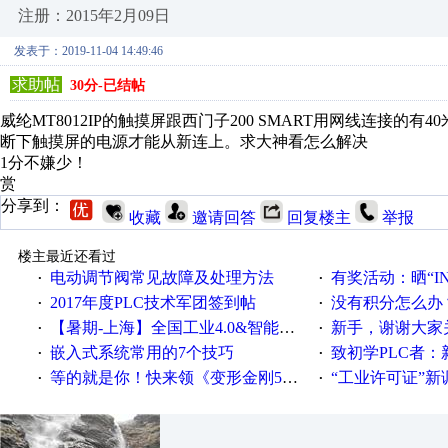
注册：2015年2月09日
发表于：2019-11-04 14:49:46
求助帖
30分-已结帖
威纶MT8012IP的触摸屏跟西门子200 SMART用网线连接
断下触摸屏的电源才能从新连上。求大神看怎么解决
1分不嫌少！
赏
分享到：
收藏
邀请回答
回复楼主
举报
楼主最近还看过
电动调节阀常见故障及处理方法
有奖活动：晒“IN
·
·
2017年度PLC技术军团签到帖
没有积分怎么办
·
·
【暑期-上海】全国工业4.0&智能制造高级培训班通知！
新手，谢谢大家
·
·
嵌入式系统常用的7个技巧
致初学PLC者：新人学
·
·
等的就是你！快来领《变形金刚5》观影券
“工业许可证”新调整：水文仪器
·
·