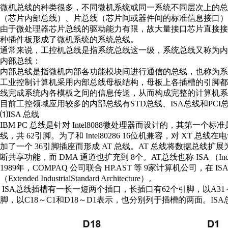
微机总线的种类很多，不同微机系统或同一系统不同层次上的总
（芯片内部总线）、片总线（芯片间或器件间的标准信息接口
由于微处理器芯片总线的驱动能力有限，故大量接口芯片直接
种插件板形成了微机系统的系统总线。
通常来说，工控机总线是指系统总线这一级，系统总线又称为内
内部总线：
内部总线是指微机内部各功能模块间进行通信的总线，也称为系
工业控制计算机采用内部总线母板结构，母板上各插槽的引脚
线完成系统内各模板之间的信息传送，从而构成完整的计算机系
目前工控领域应用较多的内部总线有STD总线、ISA总线和PCI
⑴ISA 总线
IBM PC 总线是针对 Intel8088微处理器而设计的，其第一个
线，共 62引脚。为了和 Intel80286 16位机兼容，对 XT
加了一个 36引脚插座而形成 AT 总线。AT 总线将数据总线扩展
断共享功能，而 DMA 通道也扩充到 8个。AT总线也称 ISA （IndustryS
1989年，COMPAQ 公司联合 HP.AST 等 9家计算机公司，在
（Extended IndustrialStandard Architecture）。
ISA总线插槽有一长一短两个插口，长插口有62个引脚，以A31
脚，以C18～C1和D18～D1表示，也分别列于插槽的两面。IS