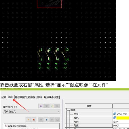
双击线圈或右键“属性”选择“显示”“触点映像”“在元件”