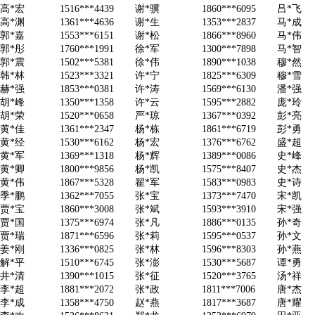
高*宏
1516***4439
谢*骥
1860***6095
吕*飞
高*渊
1361***4636
谢*生
1353***2837
马*成
郭*嘉
1553***6151
谢*松
1866***8960
马*伟
郭*彤
1760***1991
徐*军
1300***7898
马*智
郭*震
1502***5381
徐*伟
1890***1038
穆*然
韩*林
1523***3321
许*宁
1825***6309
穆*雪
赫*强
1853***0381
许*涛
1569***6130
潘*强
胡*峰
1350***1358
许*云
1595***2882
庞*玲
胡*荣
1520***0658
严*琼
1367***0392
彭*亮
黄*佳
1361***2347
杨*栋
1861***6719
彭*勇
黄*经
1530***6162
杨*宏
1376***6762
盛*超
黄*军
1369***1318
杨*辉
1389***0086
史*峰
黄*卿
1800***9856
杨*凯
1575***8407
史*杰
黄*伟
1867***5328
翟*军
1583***0983
史*诗
季*鹏
1362***7055
张*宝
1373***7470
宋*凯
贾*宝
1860***3008
张*斌
1593***3910
宋*强
贾*国
1375***6974
张*凡
1886***0135
孙*奇
贾*瑞
1871***6596
张*莉
1595***0537
孙*文
姜*刚
1336***0825
张*林
1596***8303
孙*燕
解*平
1510***6745
张*澎
1530***5687
谭*勇
井*清
1390***1015
张*征
1520***3765
汤*祥
李*超
1881***2072
张*政
1811***7006
唐*杰
李*成
1358***4750
赵*燕
1817***3687
唐*耀