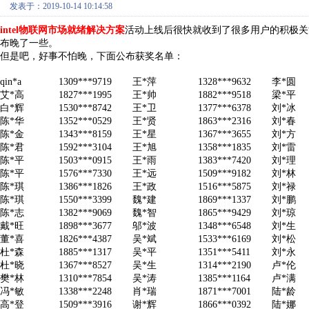
发表于：2019-10-14 10:14:58
intel物联网市场就绪解决方案
活动上线后很快就收到了很多用户的积极关
布晚了一些。
但是吧，好事不怕晚，下面公布获奖名单：
qin*a
1309***9719
王*萍
1328***9632
李*圆
艾*高
1827***1995
王*帅
1882***9518
梁*平
白*辉
1530***8742
王*卫
1377***6378
刘*冰
陈*华
1352***0529
王*贤
1863***2316
刘*春
陈*金
1343***8159
王*星
1367***3655
刘*方
陈*君
1592***3104
王*旭
1358***1835
刘*雷
陈*平
1503***0915
王*雨
1383***7420
刘*理
陈*平
1576***7330
王*远
1509***9182
刘*林
陈*琪
1386***1826
王*政
1516***5875
刘*禄
陈*琪
1550***3399
魏*建
1869***1337
刘*鹏
陈*志
1382***9069
魏*智
1865***9429
刘*琼
戴*旺
1898***3677
邬*波
1348***6548
刘*生
董*喜
1826***4387
吴*斌
1533***6169
刘*松
杜*森
1885***1317
吴*平
1351***5411
刘*永
杜*晓
1367***8527
吴*生
1314***2190
卢*伦
樊*林
1310***7854
吴*涛
1385***1164
卢*满
冯*敏
1338***2248
肖*瑞
1871***7001
陆*龄
高*登
1509***3916
谢*辉
1866***0392
陆*娜