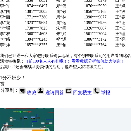
李*欢
1536***8631
郑*龙
1353***6979
田*亚
李*军
1874***6497
郑*伟
1876***5959
王*斌
李*阔
1381***3005
周*敬
1856***5168
王*波
李*丽
1771***7386
周*林
1390***9677
王*春
李*龙
1323***9654
周*运
1395***6956
王*德
李*强
1730***7825
朱*卿
1326***0667
王*江
李*权
1368***4605
朱*兴
1501***7004
王*理
李*绪
1394***8243
祝*源
1386***3172
王*亮
李*洋
1857***8255
庄*领
1880***3764
王*敏
我们已经逐一和大家进行联系确认地址，有个别未联系到的用户看到此名
活动链接见：
（前100名人人有礼哦！）看看数据分析如何助力制造！
后期intel还会继续举办类似的活动，也希望大家继续关注。
1分不嫌少！
赏
分享到：
收藏
邀请回答
回复楼主
举报