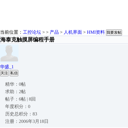
当前位置：
工控论坛
> >
产品
>
人机界面
>
HMI资料
我要发帖
海泰克触摸屏编程手册
华盛_1
关注
私信
精华：0帖
求助：2帖
帖子：6帖 | 8回
年度积分：0
历史总积分：83
注册：2006年3月18日