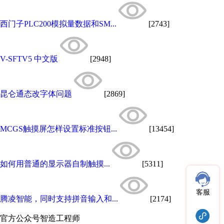
西门子PLC200模拟量数据和SM...
[2743]
V-SFTV5 中文版
[2948]
昆仑通态改字体问题
[2869]
MCGS触摸屏怎样设置标准按钮...
[13454]
如何用普通的显示器自制触摸...
[5311]
客服
腾凌智能，同时支持拼音输入和...
[2174]
官方公众号
智造工程师