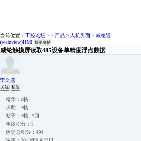
当前位置：
工控论坛
> >
产品
>
人机界面
>
威纶通
(weinview)HMI
我要发帖
威纶触摸屏读取485设备单精度浮点数据
李文选
关注
私信
精华：0帖
求助：3帖
帖子：5帖 | 9回
年度积分：1
历史总积分：494
注册：2018年9月23日