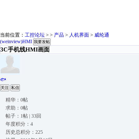
当前位置：
工控论坛
> >
产品
>
人机界面
>
威纶通
(weinview)HMI
我要发帖
3C手机线HMI画面
🐟
关注
私信
精华：0帖
求助：0帖
帖子：1帖 | 33回
年度积分：4
历史总积分：225