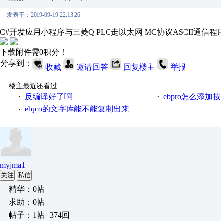
发表于：2019-09-19 22:13:26
C#开发应用小程序与三菱Q PLC走以太网 MC协议ASCII通信程
下载附件需0积分！
分享到：
收藏
邀请回答
回复楼主
举报
楼主最近还看过
反编译好了啊
ebpro怎么添
·
·
ebpro的文字库能不能复制出来
·
myjma1
关注
私信
精华：0帖
求助：0帖
帖子：1帖 | 374回