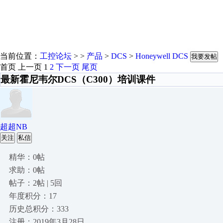
当前位置：
工控论坛
> >
产品
>
DCS
>
Honeywell DCS
我要发帖
首页
上一页
1
2
下一页
尾页
最新霍尼韦尔DCS（C300）培训课件
超超NB
关注
私信
精华：0帖
求助：0帖
帖子：2帖 | 5回
年度积分：17
历史总积分：333
注册：2019年3月28日