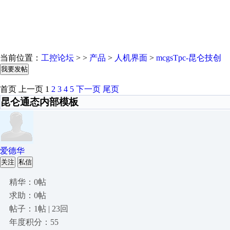
当前位置：
工控论坛
> >
产品
>
人机界面
>
mcgsTpc-昆仑技创
我要发帖
首页
上一页
1
2
3
4
5
下一页
尾页
昆仑通态内部模板
爱德华
关注
私信
精华：0帖
求助：0帖
帖子：1帖 | 23回
年度积分：55