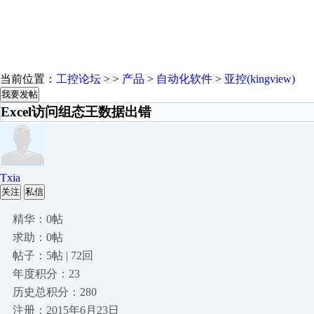
当前位置：
工控论坛
> >
产品
>
自动化软件
>
亚控(kingview)
我要发帖
Excel访问组态王数据出错
Txia
关注
私信
精华：0帖
求助：0帖
帖子：5帖 | 72回
年度积分：23
历史总积分：280
注册：2015年6月23日