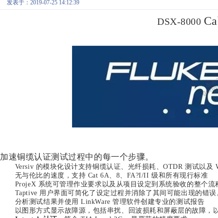
发表于：2019-07-25 14:12:39
Ca
DSX-8000
加速铜缆认证测试过程中的每一个步骤。
Versiv 的模块化设计支持铜缆认证、光纤损耗、OTDR 测试以及 Wi
无与伦比的速度，支持 Cat 6A、8、FA?I/II 级和所有现行标准
ProjeX 系统可管理作业要求以及从项目设定到系统验收的整个
Taptive 用户界面可简化了设定过程并消除了其间可能出现的错误
分析测试结果并使用 LinkWare 管理软件创建专业的测试报告
以图形方式显示故障源，包括串扰、回波损耗和屏蔽层的故障，