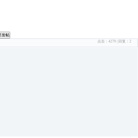
要发帖
点击：
4279
| 回复：
2