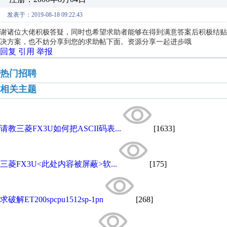
发表于：2019-08-18 09:22:43
谢诸位大佬积极答疑，同时也希望求助者能够在得到满意答案后积极结贴
决方案，也不妨分享到您的求助帖下面。资源分享一起进步哦
回复
引用
举报
热门招聘
相关主题
请教三菱FX3U如何把ASCII码表...
[1633]
三菱FX3U<此处内容被屏蔽>软...
[175]
求破解ET200spcpu1512sp-1pn
[268]