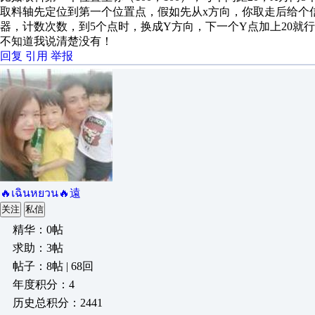
取料轴先定位到第一个位置点，假如先从x方向，你取走后给个
器，计数次数，到5个点时，换成Y方向，下一个Y点加上20就
不知道我说清楚没有！
回复
引用
举报
🔥เฉินหยวน🔥遠
关注
私信
精华：0帖
求助：3帖
帖子：8帖 | 68回
年度积分：4
历史总积分：2441