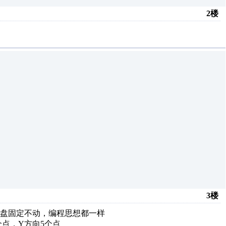
2楼
3楼
料盘固定不动，编程思想都一样
个点，Y方向5个点