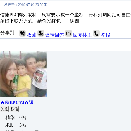
发表于：2019-07-02 23:50:52
信捷PLC阵列取料，只需要示教一个坐标，行和列均间距可自
题留下联系方式，给你发红包！！谢谢
分享到：
收藏
邀请回答
回复楼主
举报
🔥เฉินหยวน🔥遠
关注
私信
精华：0帖
求助：3帖