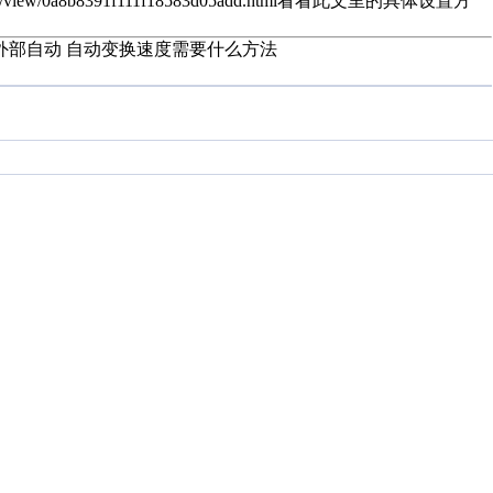
iew/0a8b8391f111f18583d05add.html看看此文里的具体设置方
外部自动 自动变换速度需要什么方法