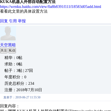
K
U
K
A
机
器
人
外
部
自
动
配
置
方
法
https://wenku.baidu.com/view/0a8b8391f111f18583d05add.html
看看此文里的具体设置方法
回复
引用
举报
天空黑暗
关注
私信
精华：0帖
求助：0帖
帖子：3帖 | 27回
年度积分：0
历史总积分：234
注册：2018年7月10日
发表于：2019-06-27 11:55:50
回复内容：