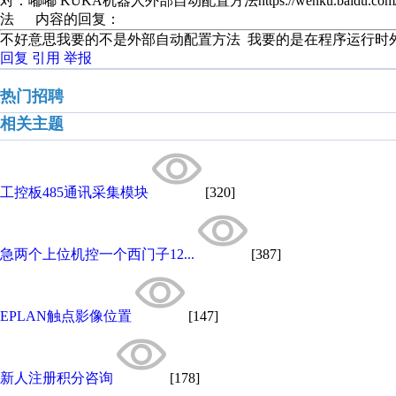
对：嘟嘟 KUKA机器人外部自动配置方法https://wenku.baidu.com/v
法 内容的回复：
不好意思我要的不是外部自动配置方法 我要的是在程序运行时
回复
引用
举报
热门招聘
相关主题
工控板485通讯采集模块
[320]
急两个上位机控一个西门子12...
[387]
EPLAN触点影像位置
[147]
新人注册积分咨询
[178]