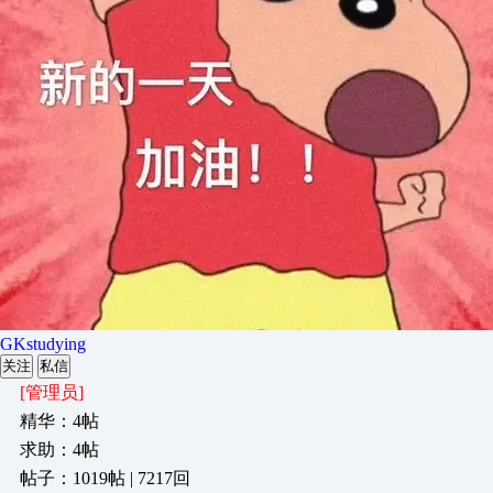
GKstudying
关注
私信
[管理员]
精华：4帖
求助：4帖
帖子：1019帖 | 7217回