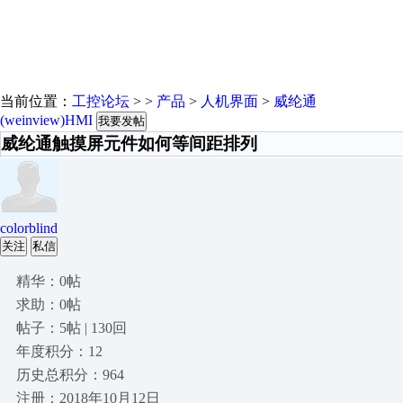
当前位置：
工控论坛
> >
产品
>
人机界面
>
威纶通
(weinview)HMI
我要发帖
威纶通触摸屏元件如何等间距排列
colorblind
关注
私信
精华：0帖
求助：0帖
帖子：5帖 | 130回
年度积分：12
历史总积分：964
注册：2018年10月12日