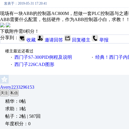
发表于：2019-05-31 17:20:41
现场有一块ABB的控制器AC800M，想做一套PLC控制器与之通
ABB需要什么配置，包括硬件，作为ABB控制器小白，求教！
下载附件需0积分！
分享到：
收藏
邀请回答
回复楼主
举报
楼主最近还看过
西门子S7-300PID例程及说明
经典！西门子内部
·
·
西门子226CAD图形
·
Avery2233296153
关注
私信
精华：0帖
求助：1帖
帖子：2帖 | 587回
年度积分：0