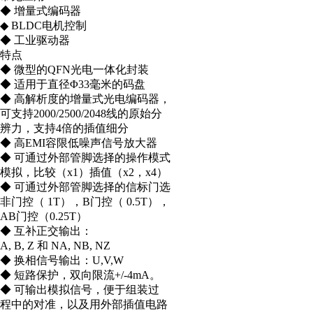
◆ 增量式编码器
◆ BLDC电机控制
◆ 工业驱动器
特点
◆ 微型的QFN光电一体化封装
◆ 适用于直径Φ33毫米的码盘
◆ 高解析度的增量式光电编码器，
可支持2000/2500/2048线的原始分
辨力，支持4倍的插值细分
◆ 高EMI容限低噪声信号放大器
◆ 可通过外部管脚选择的操作模式
模拟，比较（x1）插值（x2，x4）
◆ 可通过外部管脚选择的信标门选
非门控（ 1T），B门控（ 0.5T），
AB门控（0.25T）
◆ 互补正交输出：
A, B, Z 和 NA, NB, NZ
◆ 换相信号输出：U,V,W
◆ 短路保护，双向限流+/-4mA。
◆ 可输出模拟信号，便于组装过
程中的对准，以及用外部插值电路