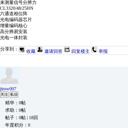
来测量信号分辨力
CL3320/48/25HN
六通道相位阵
光电编码器芯片
增量编码核心
高分辨易安装
光电一体封装
分享到：
收藏
邀请回答
回复楼主
举报
jirow007
关注
私信
精华：0帖
求助：0帖
帖子：0帖 | 18回
年度积分：0