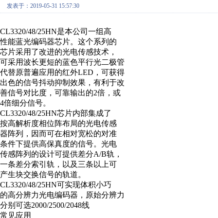
发表于：2019-05-31 15:57:30
CL3320/48/25HN是本公司一组高
性能蓝光编码器芯片。这个系列的
芯片采用了改进的光电传感技术，
可采用波长更短的蓝色平行光二极管
代替原普遍应用的红外LED，可获得
出色的信号抖动抑制效果，有利于改
善信号对比度，可靠输出的2倍，或
4倍细分信号。
CL3320/48/25HN芯片内部集成了
按高解析度相位阵布局的光电传感
器阵列，因而可在相对宽松的对准
条件下提供高保真度的信号。光电
传感阵列的设计可提供差分A/B轨，
一条差分索引轨，以及三条以上可
产生块交换信号的轨道。
CL3320/48/25HN可实现体积小巧
的高分辨力光电编码器，原始分辨力
分别可选2000/2500/2048线
常见应用