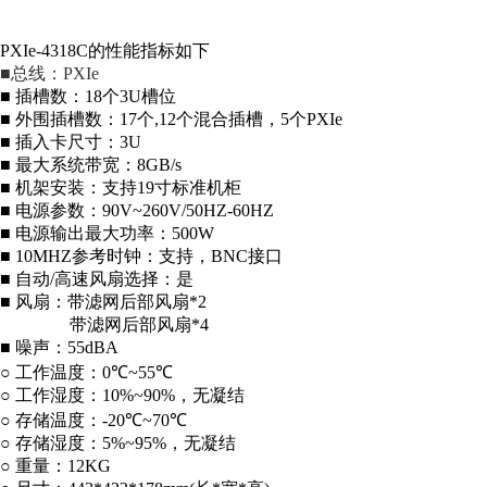
PXIe-4318C
的性能指标如下
■总线：PXIe
■
插槽数：
18
个
3U
槽位
■
外围插槽数：
17
个,12个混合插槽，5个PXIe
■
插入卡尺寸：
3U
■
最大系统带宽：
8GB/s
■
机架安装：支持
19
寸标准机柜
■
电源参数：
90V~260V/50HZ-60HZ
■
电源输出最大功率：
500W
■
10MHZ
参考时钟：支持，
BNC
接口
■
自动
/
高速风扇选择：是
■
风扇：带滤网后部风扇
*2
带滤网后部风扇
*4
■
噪声：
55dBA
○
工作温度：
0
℃
~55
℃
○
工作湿度：
10%~90%
，无凝结
○
存储温度：
-20
℃
~70
℃
○
存储湿度：
5%~95%
，无凝结
○
重量：
12KG