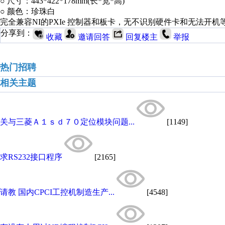
○
尺寸：
443*422*178mm(
长
*
宽
*
高
)
○
颜色：珍珠白
完全兼容NI的PXIe 控制器和板卡，无不识别硬件卡和无法开机
分享到：
收藏
邀请回答
回复楼主
举报
热门招聘
相关主题
关与三菱Ａ１ｓｄ７０定位模块问题...
[1149]
求RS232接口程序
[2165]
请教 国内CPCI工控机制造生产...
[4548]