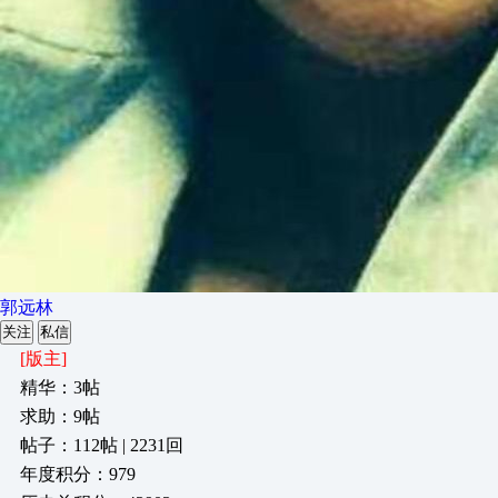
郭远林
关注
私信
[版主]
精华：3帖
求助：9帖
帖子：112帖 | 2231回
年度积分：979