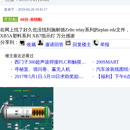
发表于：2019-04-28 19:45:17
求助帖
60分-未结帖
在网上找了好久也没找到施耐德Zelio relay系列的eplan e
XB5A塑料系列 XB7指示灯 万分感谢
分享到：
收藏
邀请回答
回复楼主
举报
楼主最近还看过
西门子300超声波焊接PLC和触摸屏程序
200SMART
·
·
寻秘笈、填问卷、赢无人机
汽车涂装线图纸
·
·
2017年5月1日-5月10日求助奖励发放公告
【福利】下午6点论坛大调
·
·