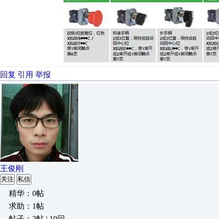
回复
引用
举报
王俊刚
关注
私信
精华：0帖
求助：1帖
帖子：2帖 | 19回