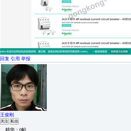
回复
引用
举报
王俊刚
关注
私信
精华：0帖