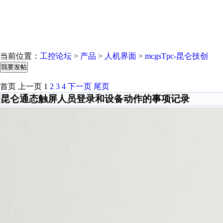
当前位置：
工控论坛
>
产品
>
人机界面
>
mcgsTpc-昆仑技创
我要发帖
首页
上一页
1
2
3
4
下一页
尾页
昆仑通态触屏人员登录和设备动作的事项记录