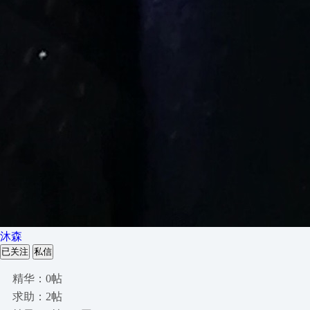
沐森
已关注
私信
精华：0帖
求助：2帖