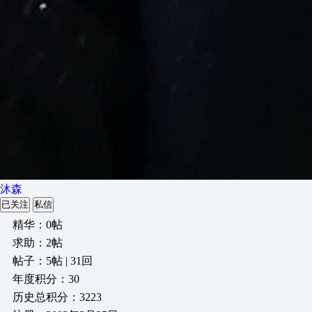
沐森
已关注
私信
精华：0帖
求助：2帖
帖子：5帖 | 31回
年度积分：30
历史总积分：3223