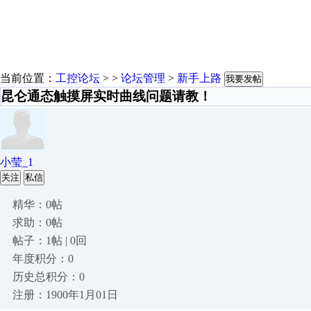
当前位置：
工控论坛
> >
论坛管理
>
新手上路
我要发帖
昆仑通态触摸屏实时曲线问题请教！
小莹_1
关注
私信
精华：0帖
求助：0帖
帖子：1帖 | 0回
年度积分：0
历史总积分：0
注册：1900年1月01日