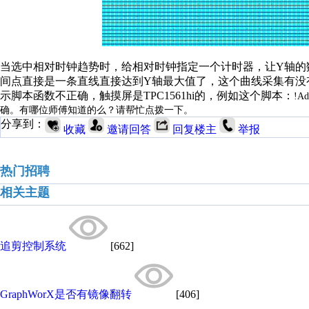
当选中相对时钟趋势时，给相对时钟指定一个计时器，让Y轴的
间点直接是一条直线直接达到Y轴最大值了，这个曲线采集有没
示脚本函数不正确，触摸屏是TPC1561hi的，例如这个脚本：
!Ad
确。有哪位师傅知道的么？请帮忙点拨一下。
分享到：
收藏
邀请回答
回复楼主
举报
热门招聘
相关主题
追剪控制系统
[662]
GraphWorX是否有镜像翻转
[406]