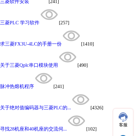
三菱软件安装
[241]
三菱PLC 学习软件
[257]
求三菱FX3U-4LC的手册一份
[1410]
关于三菱Qplc串口模块使用
[490]
脉冲热熔机程序
[241]
关于绝对值编码器与三菱PLC的...
[4326]
客服
寻找28机座和40机座的交流伺...
[102]