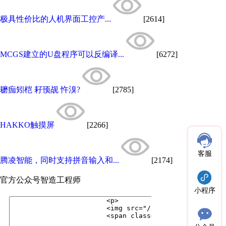
极具性价比的人机界面工控产...
[2614]
MCGS建立的U盘程序可以反编译...
[6272]
耱痂矧桤 耔顸觇 忤溴?
[2785]
HAKKO触摸屏
[2266]
客服
腾凌智能，同时支持拼音输入和...
[2174]
官方公众号
智造工程师
小程序