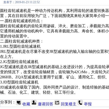
发表于：2019-01-23 11:22:52
圆柱齿轮减速机是一种动力传达机构，其利用齿轮的速度转换
置，其在目前应用较为广泛，下面就围绕其来给大家简单介绍一
一.圆柱齿轮减速机特点：
圆柱齿轮减速机的齿轮采用渗碳、淬火、磨齿加工，承载能力
它通用机械的传动机构中。它具有承载能力高、寿命长、体积
置的传动装置中。
二.圆柱齿轮减速机种类：
1.JRL型圆柱齿轮减速机
JRL型减速机是在尽量不改变JR型减速机的输入输出轴的位置
在上方。
2.JG型圆柱齿轮减速机
JG型减速机是在JR型减速机的基础上改进设计的，为提高齿轮
变的情况下，改变齿轮齿轴材质，齿轮轴为42CrMo，大齿轮为ZG3
286HB。ZQA型减速机主要用于起重、矿山、通用化工、纺织
3.JD型圆柱齿轮减速机
JD减速机在吸取了国内、国外同类产品的设计、制造经验的基
械、石油、化工、建筑、轻纺、轻工等行业。
分享到：
收藏
邀请回答
回复楼主
举报