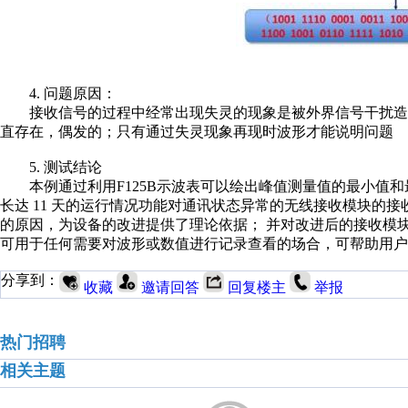
4. 问题原因：
接收信号的过程中经常出现失灵的现象是被外界信号干
扰造
直存在，偶发的；
只有通过失灵现象再现时波形才能说明问题
5. 测试结论
本例通过利用F125B示波表可以绘出峰值测量值的最小
值和
长达 11 天的运行情况功能对通讯状态异
常的无线接收模块的接
的原因，为设备的改进
提供了理论依据； 并对改进后的接收模
可用
于任何需要对波形或数值进行记录查看的场合，可帮助
用户
分享到：
收藏
邀请回答
回复楼主
举报
热门招聘
相关主题