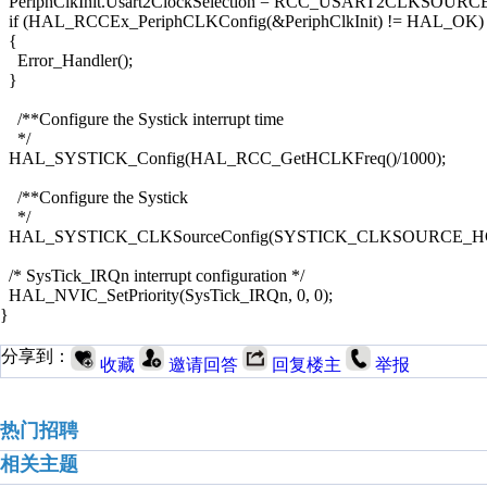
PeriphClkInit.Usart2ClockSelection = RCC_USART2CLKSOUR
if (HAL_RCCEx_PeriphCLKConfig(&PeriphClkInit) != HAL_OK)
{
Error_Handler();
}
/**Configure the Systick interrupt time
*/
HAL_SYSTICK_Config(HAL_RCC_GetHCLKFreq()/1000);
/**Configure the Systick
*/
HAL_SYSTICK_CLKSourceConfig(SYSTICK_CLKSOURCE_H
/* SysTick_IRQn interrupt configuration */
HAL_NVIC_SetPriority(SysTick_IRQn, 0, 0);
}
分享到：
收藏
邀请回答
回复楼主
举报
热门招聘
相关主题