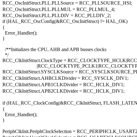
RCC_OscInitStruct.PLL.PLLSource = RCC_PLLSOURCE_HSI;
RCC_OscInitStruct.PLL.PLLMUL = RCC_PLLMUL_4;
RCC_OscInitStruct.PLL.PLLDIV = RCC_PLLDIV_2;
if (HAL_RCC_OscConfig(&RCC_OscInitStruct) != HAL_OK)
{
Error_Handler();
}
/**Initializes the CPU, AHB and APB busses clocks
*/
RCC_ClkInitStruct.ClockType = RCC_CLOCKTYPE_HCLK|
|RCC_CLOCKTYPE_PCLK1|RCC_CLOCKTYPE_
RCC_ClkInitStruct.SYSCLKSource = RCC_SYSCLKSOURCE_
RCC_ClkInitStruct.AHBCLKDivider = RCC_SYSCLK_DIV1;
RCC_ClkInitStruct.APB1CLKDivider = RCC_HCLK_DIV1;
RCC_ClkInitStruct.APB2CLKDivider = RCC_HCLK_DIV1;
if (HAL_RCC_ClockConfig(&RCC_ClkInitStruct, FLA
{
Error_Handler();
}
PeriphClkInit.PeriphClockSelection = RCC_PERIPHCLK_USART2