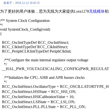
发表于：2018-12-22 10:45:35
为了更好的用户体验，思为无线为大家提供Lora1278
无线模块
初
/** System Clock Configuration
*/
void SystemClock_Config(void)
{
RCC_OscInitTypeDef RCC_OscInitStruct;
RCC_ClkInitTypeDef RCC_ClkInitStruct;
RCC_PeriphCLKInitTypeDef PeriphClkInit;
/**Configure the main internal regulator output voltage
*/
__HAL_PWR_VOLTAGESCALING_CONFIG(PWR_REGULAT
/**Initializes the CPU, AHB and APB busses clocks
*/
RCC_OscInitStruct.OscillatorType = RCC_OSCILLATORTY
RCC_OscInitStruct.HSIState = RCC_HSI_ON;
RCC_OscInitStruct.HSICalibrationValue = 16;
RCC_OscInitStruct.LSIState = RCC_LSI_ON;
RCC_OscInitStruct.PLL.PLLState = RCC_PLL_ON;