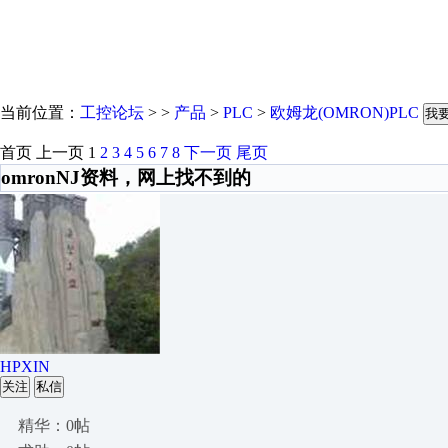
当前位置：
工控论坛
> >
产品
>
PLC
>
欧姆龙(OMRON)PLC
我
首页
上一页
1
2
3
4
5
6
7
8
下一页
尾页
omronNJ资料，网上找不到的
HPXIN
关注
私信
精华：0帖