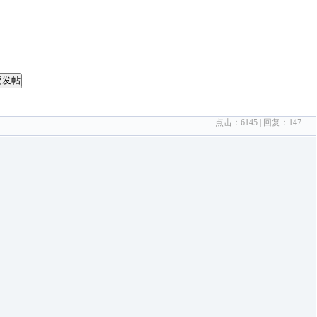
要发帖
点击：
6145
| 回复：
147