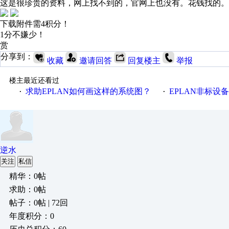
这是很珍贵的资料，网上找不到的，官网上也没有。花钱找的。omr
下载附件需4积分！
1分不嫌少！
赏
分享到：
收藏
邀请回答
回复楼主
举报
楼主最近还看过
求助EPLAN如何画这样的系统图？
EPLAN非标设
·
·
逆水
关注
私信
精华：0帖
求助：0帖
帖子：0帖 | 72回
年度积分：0