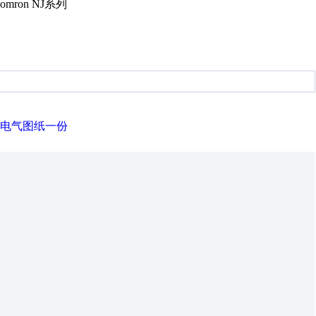
on NJ系列
备电气图纸一份