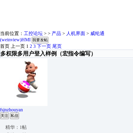
当前位置：
工控论坛
> >
产品
>
人机界面
>
威纶通
(weinview)HMI
我要发帖
首页
上一页
1
2
3
下一页
尾页
多权限多用户登入样例（宏指令编写）
fsjnzhouyan
关注
私信
精华：1帖