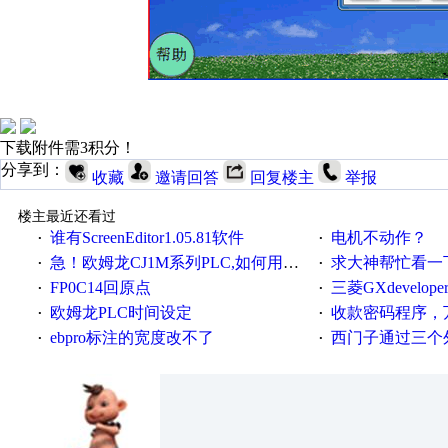
下载附件需3积分！
分享到：
收藏
邀请回答
回复楼主
举报
楼主最近还看过
谁有ScreenEditor1.05.81软件
电机不动作？
·
·
急！欧姆龙CJ1M系列PLC,如何用时间控制变频器。要求时间在组态王中可以自由输入！拜托各位大神了！
求大神帮忙看一下
·
·
FP0C14回原点
三菱GXdevelop
·
·
欧姆龙PLC时间设定
收款密码程序，
·
·
ebpro标注的宽度改不了
西门子通过三个外部
·
·