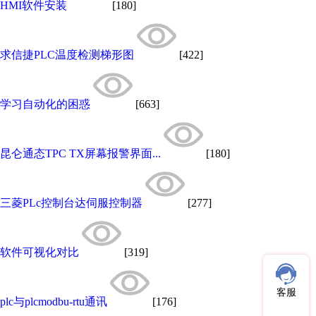
HMI软件安装
[180]
求信捷PLC温度检测梯形图
[422]
学习自动化的困惑
[663]
昆仑通态TPC TX屏幕报警界面...
[180]
三菱PLc控制台达伺服控制器
[277]
软件可视化对比
[319]
客服
plc与plcmodbu-rtu通讯
[176]