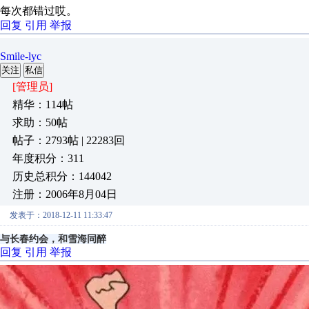
每次都错过哎。
回复
引用
举报
Smile-lyc
关注
私信
[管理员]
精华：114帖
求助：50帖
帖子：2793帖 | 22283回
年度积分：311
历史总积分：144042
注册：2006年8月04日
发表于：2018-12-11 11:33:47
与长春约会，和雪海同醉
回复
引用
举报