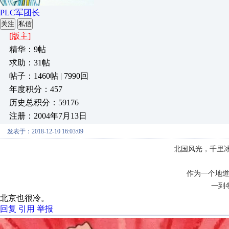
PLC军团长
关注
私信
[版主]
精华：9帖
求助：31帖
帖子：1460帖 | 7990回
年度积分：457
历史总积分：59176
注册：2004年7月13日
发表于：2018-12-10 16:03:09
北国风光，千里冰
作为一个地道
一到
北京也很冷。
回复
引用
举报