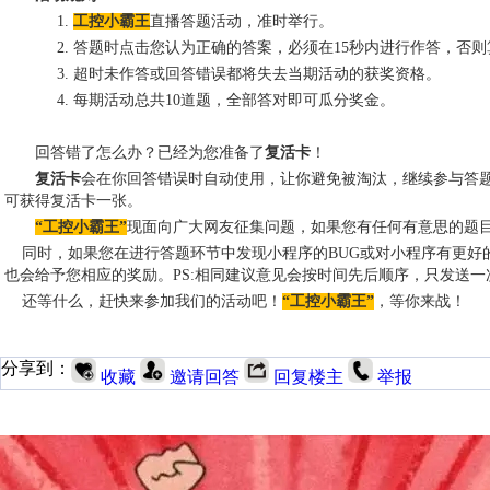
1.
工控小霸王
直播答题活动，准时举行。
2.
答题时点击您认为正确的答案，必须在
15
秒内进行作答，否则
3.
超时未作答或回答错误都将失去当期活动的获奖资格。
4.
每期活动总共
10
道题，全部答对即可瓜分奖金。
回答错了怎么办？已经为您准备了
复活卡
！
复活卡
会在你回答错误时自动使用，让你避免被淘汰，继续参与答
可获得复活卡一张。
“
工控小霸王
”
现面向广大网友征集问题，如果您有任何有意思的题
同时，如果您在进行答题环节中发现小程序的BUG或对小程序有更好
也会给予您相应的奖励
。
PS:
相同建议意见会按时间先后顺序，只发送一
还等什么，赶快来参加我们的活动吧！
“
工控小霸王
”
，等你来战！
分享到：
收藏
邀请回答
回复楼主
举报