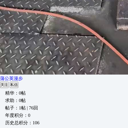
蒲公英漫步
关注
私信
精华：0帖
求助：0帖
帖子：1帖 | 76回
年度积分：0
历史总积分：106