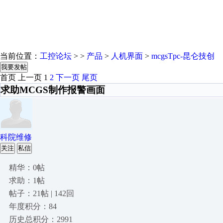
当前位置：
工控论坛
> >
产品
>
人机界面
>
mcgsTpc-昆仑技创
我要发帖
首页
上一页
1
2
下一页
尾页
求助MCGS制作报警画面
科院维修
关注
私信
精华：0帖
求助：1帖
帖子：21帖 | 142回
年度积分：84
历史总积分：2991