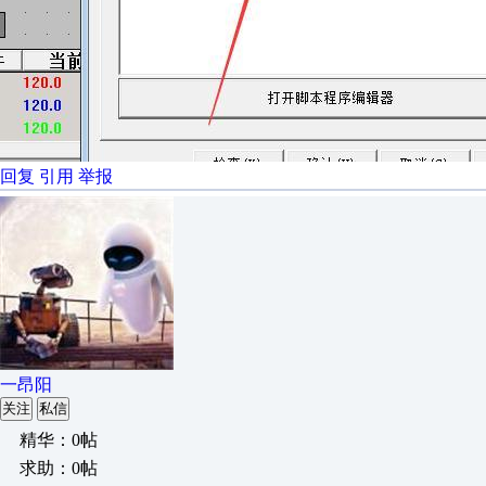
回复
引用
举报
一昂阳
关注
私信
精华：0帖
求助：0帖