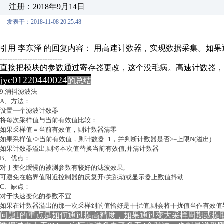
注册：2018年9月14日
发表于：2018-11-08 20:25:48
引用 李东泽 的回复内容： 用高速计数器，实现数据采集。如
-------------------------
直接把模块的参数通过寄存器更改，这个没毛病。高速计数器，
jyc01220440024
，。，
的总结
9.消抖滤波法
3 w6 ?4 V* o! v. }0 Q/ z2 [
A
、方法：
设置一个滤波计数器
9 L1 Y1 s3 X7 A0 J' [
将每次采样值与当前有效值比较：
如果采样值＝当前有效值，则计数器清零
: e# |, [3 }0 ~, [8 e
如果采样值
<>
当前有效值，则计数器
+1
，并判断计数器是否
>=
上限
N(
溢出
)
6 E& m) n! ], F% ]8 m) C. q7 Y
如果计数器溢出
,
则将本次值替换当前有效值
,
并清计数器
B
、优点：
对于变化缓慢的被测参数有较好的滤波效果
,
* l7 Y6 t" m7 V
可避免在临界值附近控制器的反复开
/
关跳动或显示器上数值抖动
C
、缺点：
对于快速变化的参数不宜
+ m6 h+ `) F8 g; _! J6 ~
如果在计数器溢出的那一次采样到的值恰好是干扰值
,
则会将干扰值当作有效值
问题1的重点是如何通过提高精度，如果通过变大采样周期或提