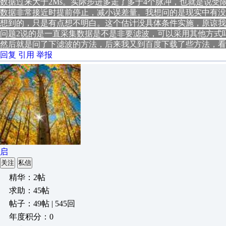
数据过来大于2Ms。实际步进多走了多于4个脉冲，也就是说
数据非常接近时提前停止，减小误差量。我想问的是现实中有
想到的，只是有点想不明白。这个估计没具体条件实施，原谅我
问题2说的是一直采集数据是不是非要滤波，可以采用其他方式
然后就是问了下滤波的方法，后来我又到百度下载了些方法，看
回复
引用
举报
启
关注
私信
精华：2帖
求助：45帖
帖子：49帖 | 545回
年度积分：0