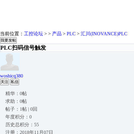
当前位置：
工控论坛
> >
产品
>
PLC
>
汇川(INOVANCE)PLC
我要发帖
PLC扫码信号触发
woshicq380
关注
私信
精华：0帖
求助：0帖
帖子：1帖 | 0回
年度积分：0
历史总积分：55
注册：2018年11月07日