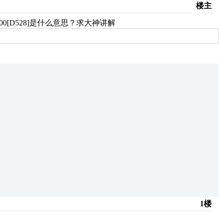
楼主
1100[D528]是什么意思？求大神讲解
1楼