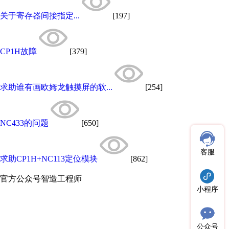
关于寄存器间接指定...
[197]
CP1H故障
[379]
求助谁有画欧姆龙触摸屏的软...
[254]
NC433的问题
[650]
客服
求助CP1H+NC113定位模块
[862]
官方公众号
智造工程师
小程序
公众号