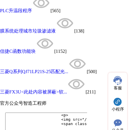
PLC升温段程序
[565]
膜系统处理城市垃圾渗滤液
[138]
信捷C函数功能块
[1152]
三菱Q系列QJ71LP21S-25匹配光...
[500]
客服
三菱FX3U<此处内容被屏蔽>软...
[211]
官方公众号
智造工程师
小程序