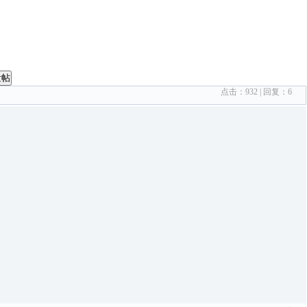
发帖
点击：
932
| 回复：
6