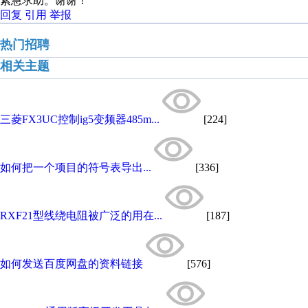
紧急求助。谢谢！
回复
引用
举报
热门招聘
相关主题
三菱FX3UC控制ig5变频器485m...
[224]
如何把一个项目的符号表导出...
[336]
RXF21型线绕电阻被广泛的用在...
[187]
如何发送百度网盘的资料链接
[576]