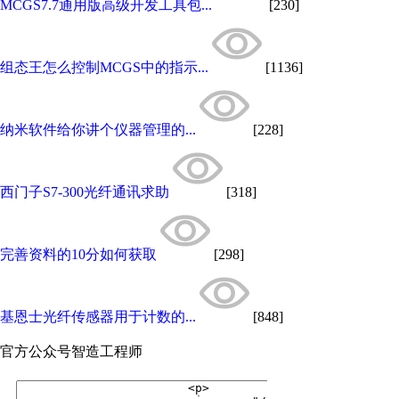
MCGS7.7通用版高级开发工具包...
[230]
组态王怎么控制MCGS中的指示...
[1136]
纳米软件给你讲个仪器管理的...
[228]
西门子S7-300光纤通讯求助
[318]
完善资料的10分如何获取
[298]
基恩士光纤传感器用于计数的...
[848]
官方公众号
智造工程师