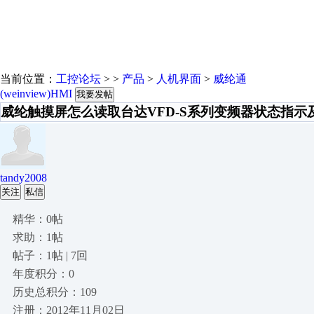
当前位置：
工控论坛
> >
产品
>
人机界面
>
威纶通
(weinview)HMI
我要发帖
威纶触摸屏怎么读取台达VFD-S系列变频器状态指示
tandy2008
关注
私信
精华：0帖
求助：1帖
帖子：1帖 | 7回
年度积分：0
历史总积分：109
注册：2012年11月02日