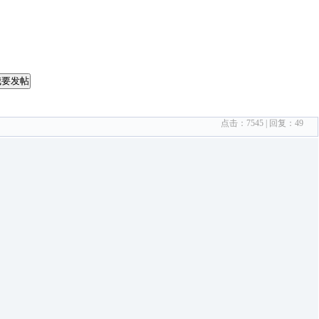
我要发帖
点击：
7545
| 回复：
49