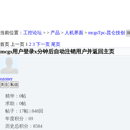
当前位置：
工控论坛
> >
产品
>
人机界面
>
mcgsTpc-昆仑技创
首页
上一页
1
2
3
下一页
尾页
mcgs用户登录x分钟后自动注销用户并返回主页
ozoner
关注
私信
精华：0帖
求助：0帖
帖子：17帖 | 848回
年度积分：69
历史总积分：8584