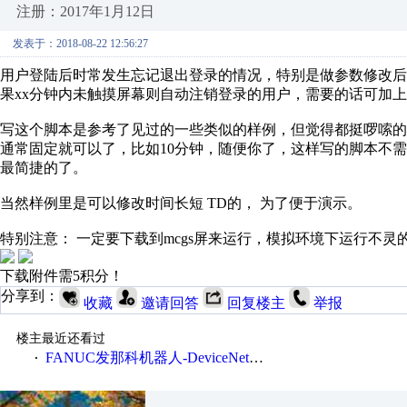
注册：2017年1月12日
发表于：2018-08-22 12:56:27
用户登陆后时常发生忘记退出登录的情况，特别是做参数修改
果xx分钟内未触摸屏幕则自动注销登录的用户，需要的话可加
写这个脚本是参考了见过的一些类似的样例，但觉得都挺啰嗦
通常固定就可以了，比如10分钟，随便你了，这样写的脚本不
最简捷的了。
当然样例里是可以修改时间长短 TD的， 为了便于演示。
特别注意： 一定要下载到mcgs屏来运行，模拟环境下运行不灵
下载附件需5积分！
分享到：
收藏
邀请回答
回复楼主
举报
楼主最近还看过
FANUC发那科机器人-DeviceNet通信使用手册(中文)
·