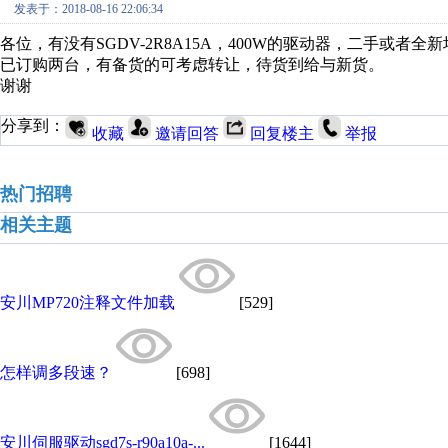
发表于：2018-08-16 22:06:34
各位，有没有SGDV-2R8A15A，400W的驱动器，二手或
已订购两台，有备货的可考虑转让，待货到给与新货。
谢谢
分享到：
收藏
邀请回答
回复楼主
举报
热门招聘
相关主题
安川MP720注释文件加载
[529]
怎样调多段速？
[698]
安川伺服驱动sgd7s-r90a10a-...
[1644]