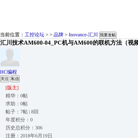
当前位置：
工控论坛
> >
品牌
>
Inovance-汇川
我要发帖
汇川技术AM600-04_PC机与AM600的联机方法（视
HC编程
关注
私信
[版主]
精华：0帖
求助：0帖
帖子：7帖 | 8回
年度积分：0
历史总积分：306
注册：2018年6月19日